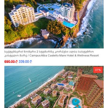
სექტემბერი! ნომერი 2 სტუმარზე კორპუსი ალბა სასტუმრო
კასტელო მარე / Campus Alba Castello Mare Hotel & Wellness Resort
-სგან!
690.00
k
339.00
k
37%