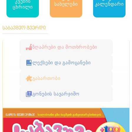
კვების
სახელები
კალენდარი
ცხრილი
საბავშვო გვერდი
ზღაპრები და მოთხრობები
ლექსები და გამოცანები
გასართობი
გონების სავარჯიშო