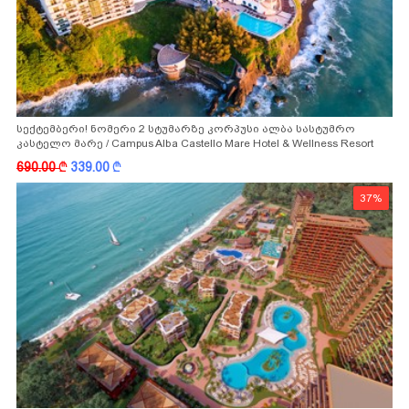
სექტემბერი! ნომერი 2 სტუმარზე კორპუსი ალბა სასტუმრო
კასტელო მარე / Campus Alba Castello Mare Hotel & Wellness Resort
-სგან!
690.00
k
339.00
k
37%