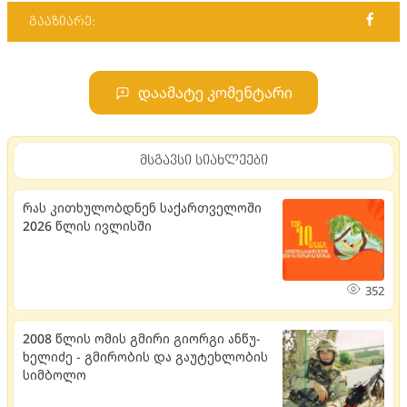
გააზიარე:
დაამატე კომენტარი
მსგავსი სიახლეები
რას კითხულობდნენ საქართველოში
2026 წლის ივლისში
352
2008 წლის ომის გმირი გი­ორ­გი ან­წუ­
ხე­ლი­ძე - გმი­რო­ბის და გა­უ­ტეხ­ლო­ბის
სიმ­ბო­ლო