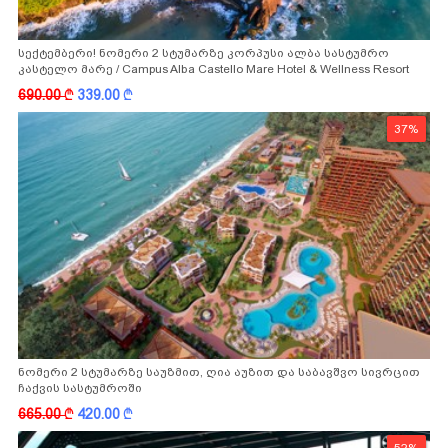
სექტემბერი! ნომერი 2 სტუმარზე კორპუსი ალბა სასტუმრო
კასტელო მარე / Campus Alba Castello Mare Hotel & Wellness Resort
-სგან!
690.00
k
339.00
k
37%
ნომერი 2 სტუმარზე საუზმით, ღია აუზით და საბავშვო სივრცით
ჩაქვის სასტუმროში
665.00
k
420.00
k
52%