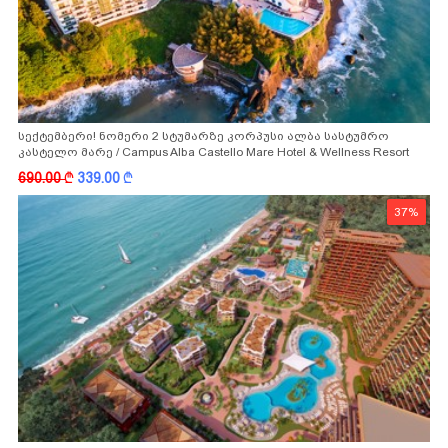
სექტემბერი! ნომერი 2 სტუმარზე კორპუსი ალბა სასტუმრო
კასტელო მარე / Campus Alba Castello Mare Hotel & Wellness Resort
-სგან!
690.00
k
339.00
k
37%