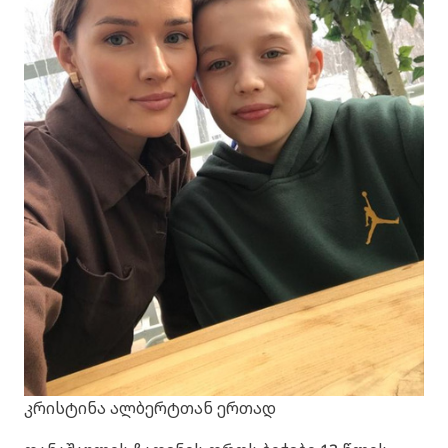
კრისტინა ალბერტთან ერთად