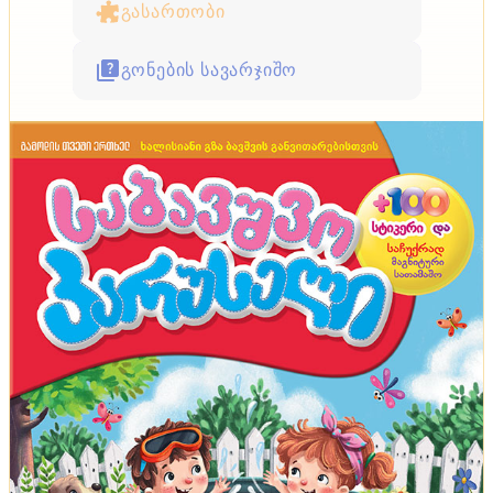
გასართობი
გონების სავარჯიშო