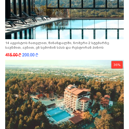
14 აგვისტოს ჩათვლით, წინანდალში, ნომერი 2 სტუმარზე
საუზმით, აუზით, ენ სემონინ სპას და რესტორან პინოს
ფასდაკლებით
415.00
k
200.00
k
36%