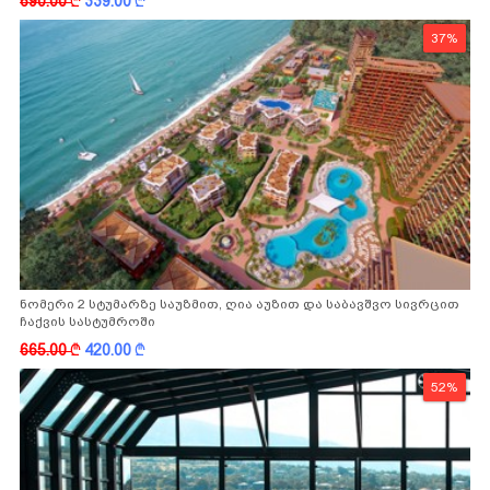
690.00
k
339.00
k
37%
ნომერი 2 სტუმარზე საუზმით, ღია აუზით და საბავშვო სივრცით
ჩაქვის სასტუმროში
665.00
k
420.00
k
52%