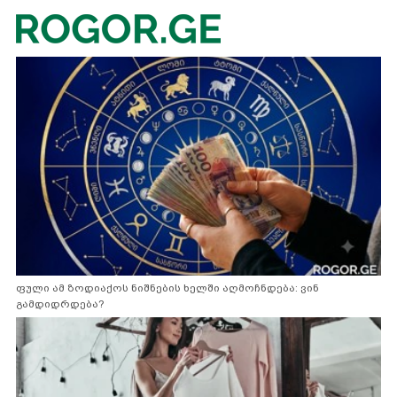
ფული ამ ზოდიაქოს ნიშნების ხელში აღმოჩნდება: ვინ
გამდიდრდება?