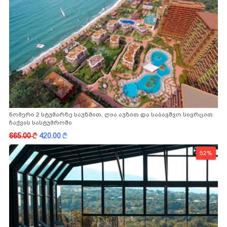
ნომერი 2 სტუმარზე საუზმით, ღია აუზით და საბავშვო სივრცით
ჩაქვის სასტუმროში
665.00
k
420.00
k
52%