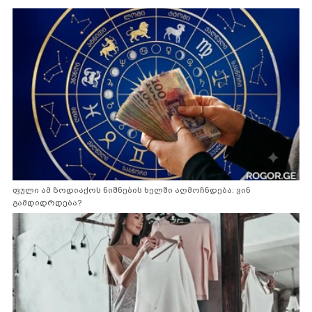
ფული ამ ზოდიაქოს ნიშნების ხელში აღმოჩნდება: ვინ
გამდიდრდება?