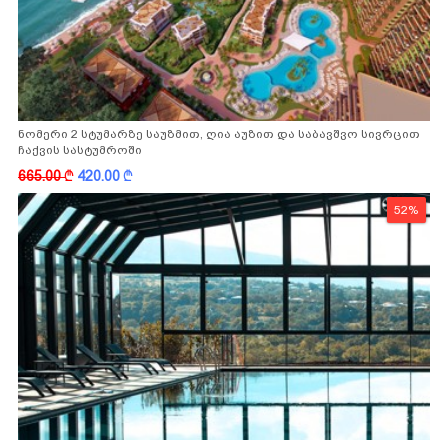
ნომერი 2 სტუმარზე საუზმით, ღია აუზით და საბავშვო სივრცით
ჩაქვის სასტუმროში
665.00
k
420.00
k
52%