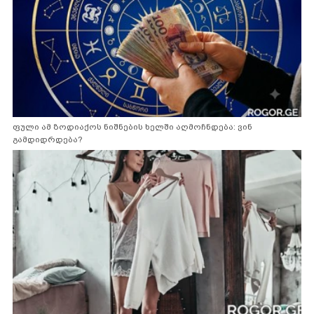
ფული ამ ზოდიაქოს ნიშნების ხელში აღმოჩნდება: ვინ
გამდიდრდება?