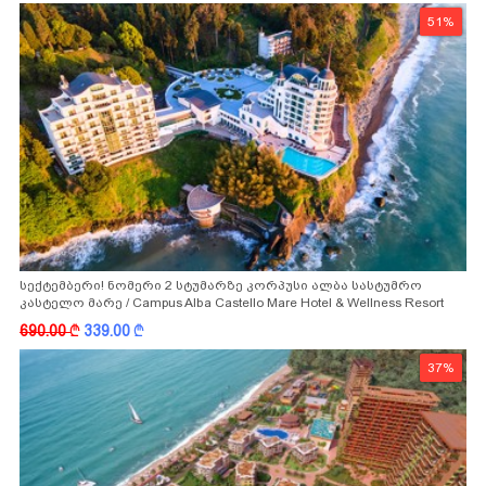
51%
სექტემბერი! ნომერი 2 სტუმარზე კორპუსი ალბა სასტუმრო
კასტელო მარე / Campus Alba Castello Mare Hotel & Wellness Resort
-სგან!
690.00
k
339.00
k
37%