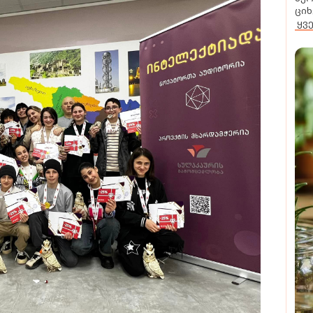
ციხ
ყვ