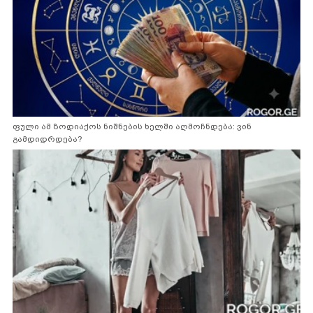
ფული ამ ზოდიაქოს ნიშნების ხელში აღმოჩნდება: ვინ
გამდიდრდება?