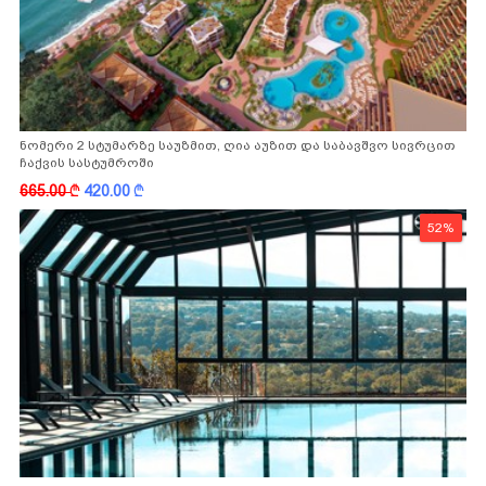
ნომერი 2 სტუმარზე საუზმით, ღია აუზით და საბავშვო სივრცით
ჩაქვის სასტუმროში
665.00
k
420.00
k
52%