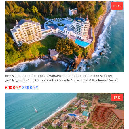
51%
სექტემბერი! ნომერი 2 სტუმარზე კორპუსი ალბა სასტუმრო
კასტელო მარე / Campus Alba Castello Mare Hotel & Wellness Resort
-სგან!
690.00
k
339.00
k
37%