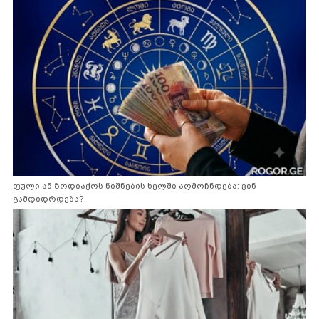
ფული ამ ზოდიაქოს ნიშნების ხელში აღმოჩნდება: ვინ
გამდიდრდება?