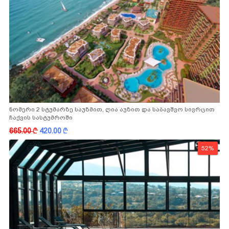
ნომერი 2 სტუმარზე საუზმით, ღია აუზით და საბავშვო სივრცით
ჩაქვის სასტუმროში
665.00
k
420.00
k
52%