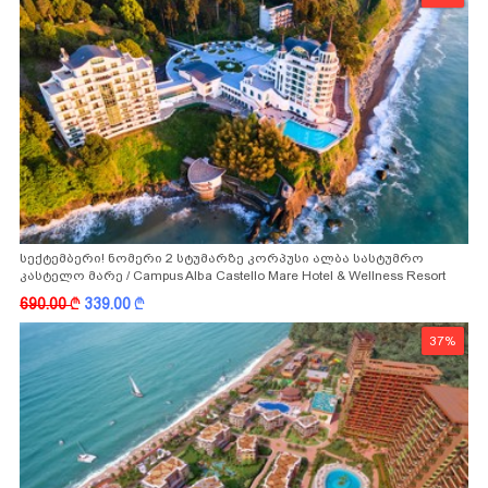
სექტემბერი! ნომერი 2 სტუმარზე კორპუსი ალბა სასტუმრო
კასტელო მარე / Campus Alba Castello Mare Hotel & Wellness Resort
-სგან!
690.00
k
339.00
k
37%