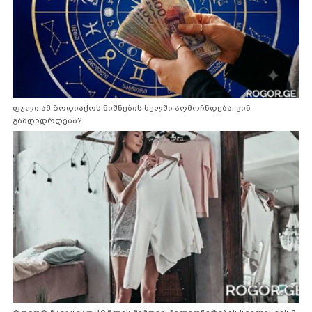
ფული ამ ზოდიაქოს ნიშნების ხელში აღმოჩნდება: ვინ
გამდიდრდება?