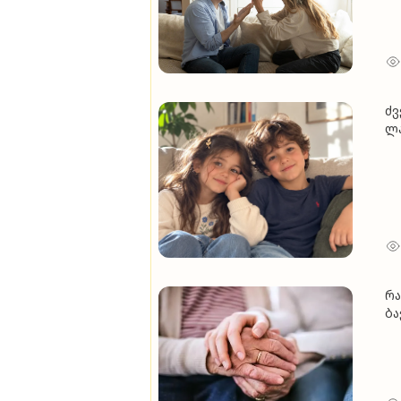
ძვ
ლა
რა
ბა