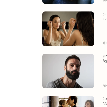
ეს
ის
გი
9 
ბუ
რა
აქ