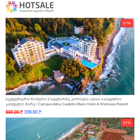
51%
სექტემბერი! ნომერი 2 სტუმარზე კორპუსი ალბა სასტუმრო
კასტელო მარე / Campus Alba Castello Mare Hotel & Wellness Resort
-სგან!
690.00
k
339.00
k
37%