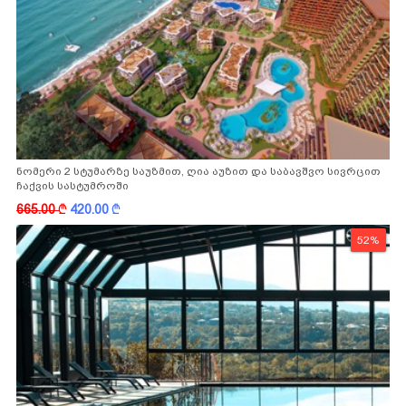
ნომერი 2 სტუმარზე საუზმით, ღია აუზით და საბავშვო სივრცით
ჩაქვის სასტუმროში
665.00
k
420.00
k
52%