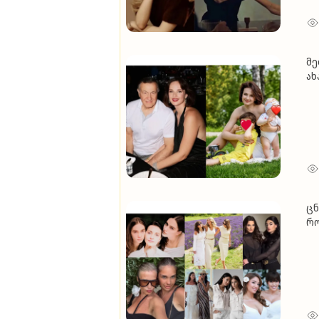
მე
ახ
ოფ
წლ
დ
ც
რო
(