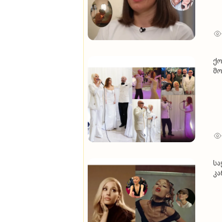
ქო
მო
(ვ
სა
კა
მო
კა