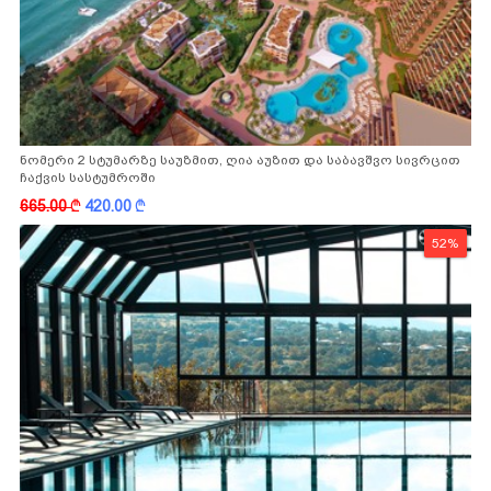
ნომერი 2 სტუმარზე საუზმით, ღია აუზით და საბავშვო სივრცით
ჩაქვის სასტუმროში
665.00
k
420.00
k
52%