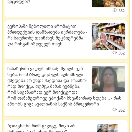
ვიცოდეთ?
352
ევროპაში შებოლილი არომატით
პროდუქციის დამზადება იკრძალება -
რა საფრთხე დაინახეს მეცნიერებმა
და რისგან იზღვევენ თავს
352
ჩა­ნა­წერ­ში ვა­ლერ იმ­ნა­ძე შვილს ეუბ­
ნე­ბა, რომ ბრალ­დე­ბულს აღ­ნიშ­ნუ­ლი
ქმე­დე­ბა არ უნდა ჩა­ე­დი­ნა და არას­წო­
რად მო­იქ­ცა. თუმ­ცა მა­მას ეუბ­ნე­ბა,
რომ სხვა­ნა­ი­რად ვერ მო­იქ­ცე­ო­და,
რომ თა­ნა­მედ­რო­ვე ეპო­ქა­ში სხვა­ნა­ი­რად ხდე­ბა... - რას
ამბობს გიგა ავალიანის საქმის პროკურორი
352
"დიაგნოზი რომ გავიგე, შოკი არ
მიმიღია. "ვაჰ, ესეც მოვიდა"... -