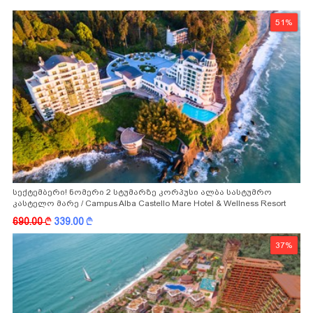
51%
სექტემბერი! ნომერი 2 სტუმარზე კორპუსი ალბა სასტუმრო
კასტელო მარე / Campus Alba Castello Mare Hotel & Wellness Resort
-სგან!
690.00
k
339.00
k
37%