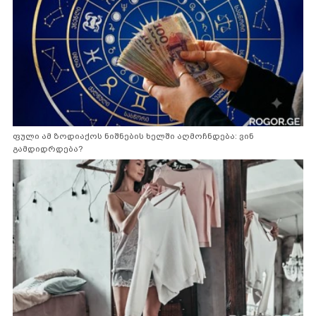
ფული ამ ზოდიაქოს ნიშნების ხელში აღმოჩნდება: ვინ
გამდიდრდება?