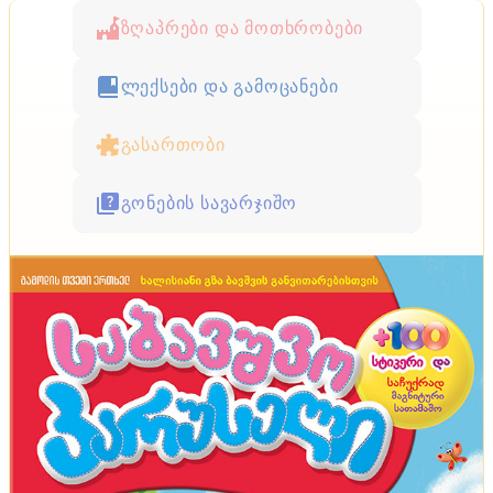
ზღაპრები და მოთხრობები
ლექსები და გამოცანები
გასართობი
გონების სავარჯიშო