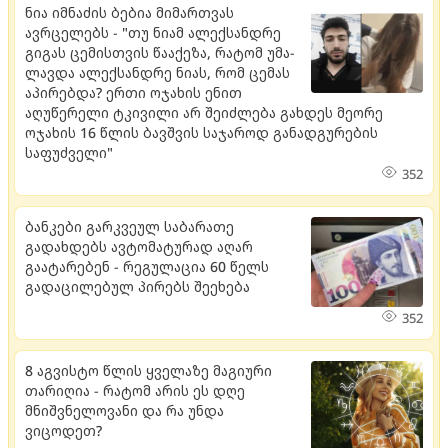
ნია იმნაძის ბებია მიმართვას
ავრცელებს - "თუ ნიამ ალექ­სან­დრე
გი­გას ცე­მის­თვის წა­ა­ქე­ზა, რა­ტომ უმა­
ლავ­და ალექ­სან­დრე ნიას, რომ ცე­მას
აპი­რებ­და? ერთი ოჯახის ენით
აღუწერელი ტკივილი არ შეიძლება გახდეს მეორე
ოჯახის 16 წლის ბავშვის საჯაროდ განადგურების
საფუძველი"
352
ბანკები გარკვეულ საბარათე
გადახდებს ავტომატურად აღარ
გაატარებენ - რეგულაცია 60 წელს
გადაცილებულ პირებს შეეხება
352
8 აგვისტო წლის ყველაზე მაგიური
თარიღია - რატომ არის ეს დღე
მნიშვნელოვანი და რა უნდა
ვიცოდეთ?