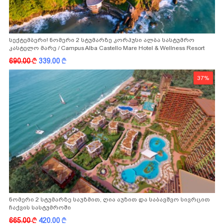
სექტემბერი! ნომერი 2 სტუმარზე კორპუსი ალბა სასტუმრო
კასტელო მარე / Campus Alba Castello Mare Hotel & Wellness Resort
-სგან!
690.00
k
339.00
k
37%
ნომერი 2 სტუმარზე საუზმით, ღია აუზით და საბავშვო სივრცით
ჩაქვის სასტუმროში
665.00
k
420.00
k