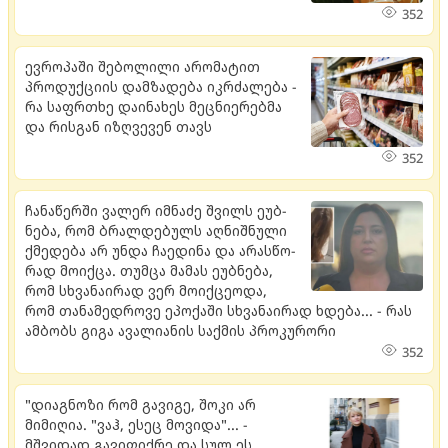
352
ევროპაში შებოლილი არომატით
პროდუქციის დამზადება იკრძალება -
რა საფრთხე დაინახეს მეცნიერებმა
და რისგან იზღვევენ თავს
352
ჩა­ნა­წერ­ში ვა­ლერ იმ­ნა­ძე შვილს ეუბ­
ნე­ბა, რომ ბრალ­დე­ბულს აღ­ნიშ­ნუ­ლი
ქმე­დე­ბა არ უნდა ჩა­ე­დი­ნა და არას­წო­
რად მო­იქ­ცა. თუმ­ცა მა­მას ეუბ­ნე­ბა,
რომ სხვა­ნა­ი­რად ვერ მო­იქ­ცე­ო­და,
რომ თა­ნა­მედ­რო­ვე ეპო­ქა­ში სხვა­ნა­ი­რად ხდე­ბა... - რას
ამბობს გიგა ავალიანის საქმის პროკურორი
352
"დიაგნოზი რომ გავიგე, შოკი არ
მიმიღია. "ვაჰ, ესეც მოვიდა"... -
მშვიდად გავიფიქრე და სულ ეს