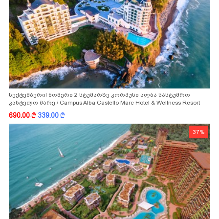
სექტემბერი! ნომერი 2 სტუმარზე კორპუსი ალბა სასტუმრო
კასტელო მარე / Campus Alba Castello Mare Hotel & Wellness Resort
-სგან!
690.00
k
339.00
k
37%