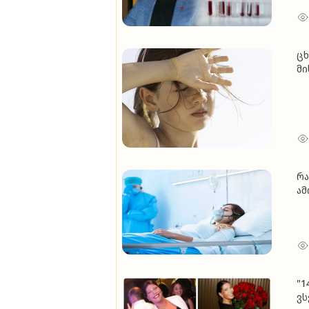
ცხ
მი
რა
ა
"1
ვს