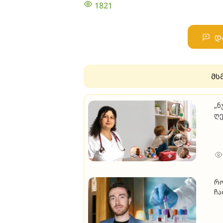
1821
დ
მს
„ნ
ღე
ბა
მა
რო
ჩა
სა
სა