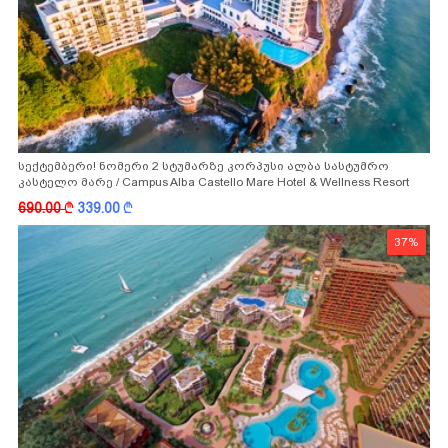
სექტემბერი! ნომერი 2 სტუმარზე კორპუსი ალბა სასტუმრო
კასტელო მარე / Campus Alba Castello Mare Hotel & Wellness Resort
-სგან!
690.00
k
339.00
k
37%