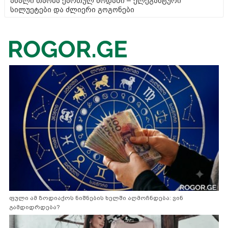
ახალი თაობა ქართულ მოდაში – ელეგანტური
სილუეტები და ძლიერი გოგონები
ფული ამ ზოდიაქოს ნიშნების ხელში აღმოჩნდება: ვინ
გამდიდრდება?