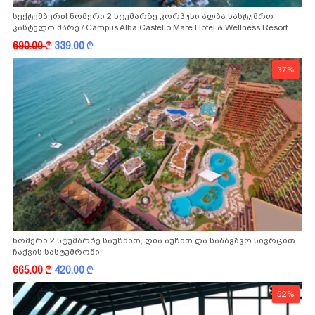
სექტემბერი! ნომერი 2 სტუმარზე კორპუსი ალბა სასტუმრო
კასტელო მარე / Campus Alba Castello Mare Hotel & Wellness Resort
-სგან!
690.00
k
339.00
k
37%
ნომერი 2 სტუმარზე საუზმით, ღია აუზით და საბავშვო სივრცით
ჩაქვის სასტუმროში
665.00
k
420.00
k
52%