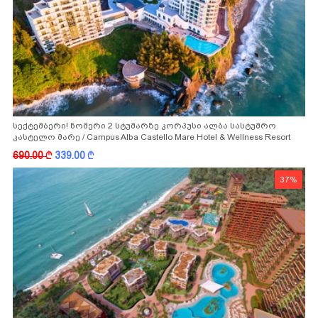
სექტემბერი! ნომერი 2 სტუმარზე კორპუსი ალბა სასტუმრო
კასტელო მარე / Campus Alba Castello Mare Hotel & Wellness Resort
-სგან!
690.00
k
339.00
k
37%