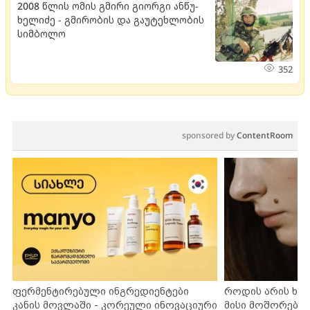
2008 წლის ომის გმირი გი­ორ­გი ან­წუ­
ხე­ლი­ძე - გმი­რო­ბის და გა­უ­ტეხ­ლო­ბის
სიმ­ბო­ლო
352
sponsored by
ContentRoom
ფერმენტირებული ინგრედიენტები
როდის არის ხა
კანის მოვლაში - კორეული ინოვაციური
მისი მოშორების