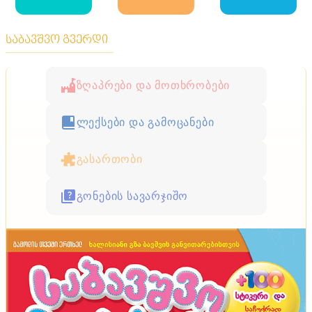
საბავშვო გვერდი
ზღაპრები და მოთხრობები
ლექსები და გამოცანები
გასართობი
გონების სავარჯიშო