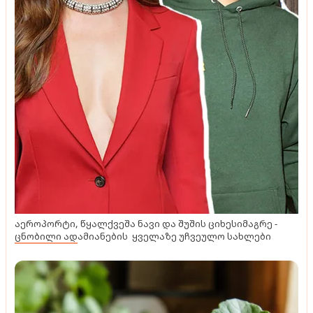
აეროპორტი, წყალქვეშა ნავი და შუშის ციხესიმაგრე -
ცნობილი ადამიანების ყველაზე უჩვეულო სახლები