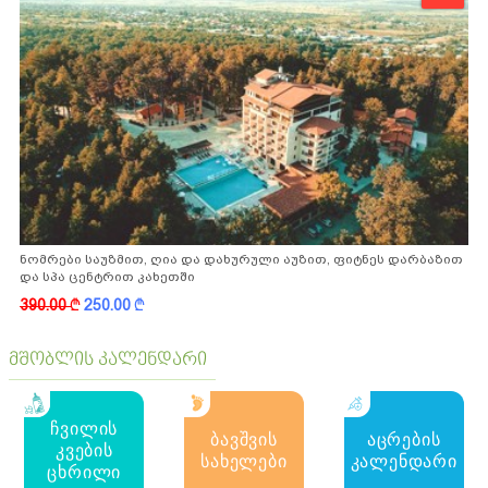
ნომრები საუზმით, ღია და დახურული აუზით, ფიტნეს დარბაზით
და სპა ცენტრით კახეთში
390.00
k
250.00
k
მშობლის კალენდარი
ჩვილის
ბავშვის
აცრების
კვების
სახელები
კალენდარი
ცხრილი