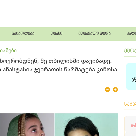
განათლება
ოჯახი
მომავალი დედა
კალ
იანები
მშო
ხოვ­რობ­დნენ, მე თბი­ლის­ში და­ვი­ბა­დე.
იერი ანასტასია ჯეირათის წარმატება კინოსა
საბ