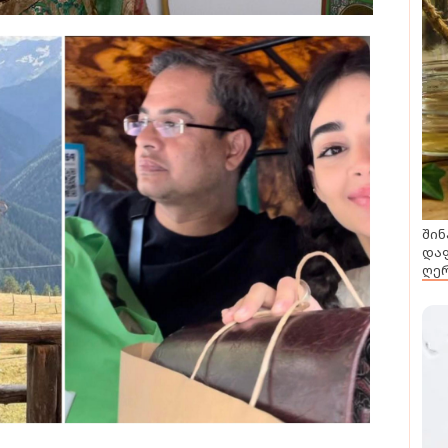
შინ
დაფ
ღერ