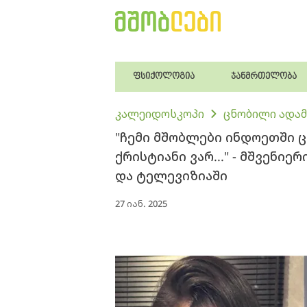
ფსიქოლოგია
ჯანმრთელობა
კალეიდოსკოპი
ცნობილი ადამ
"ჩემი მშობ­ლე­ბი ინ­დო­ეთ­ში ც
ქრის­ტი­ა­ნი ვარ..." - მშვენ
და ტელევიზიაში
27 იან. 2025