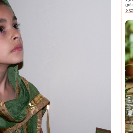
ციხ
ყვ