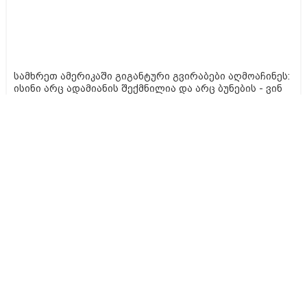
სამხრეთ ამერიკაში გიგანტური გვირაბები აღმოაჩინეს:
ისინი არც ადამიანის შექმნილია და არც ბუნების - ვინ
ააშენა საიდუმლო ლაბირინთები?
წინასწარმეტყველებები წიგნებიდან, რომლებიც
რეალურად ახდა
შეშლილი იმპერატრიცების საიდუმლოებები, რომლებიც
შოკში ჩაგაგდებთ
როგორ შევამციროთ კორტიზოლის დონე სახლის
პირობებში: მუცლის ცხიმის დაწვის და წონაში კლების
საკვანძო საიდუმლო