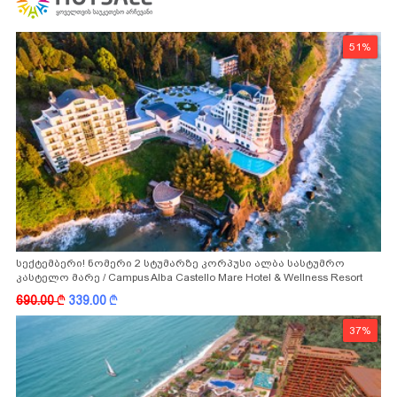
51%
სექტემბერი! ნომერი 2 სტუმარზე კორპუსი ალბა სასტუმრო
კასტელო მარე / Campus Alba Castello Mare Hotel & Wellness Resort
-სგან!
690.00
k
339.00
k
37%