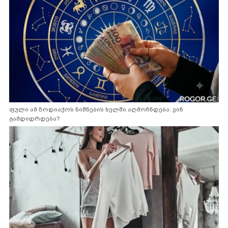
ფული ამ ზოდიაქოს ნიშნების ხელში აღმოჩნდება: ვინ
გამდიდრდება?