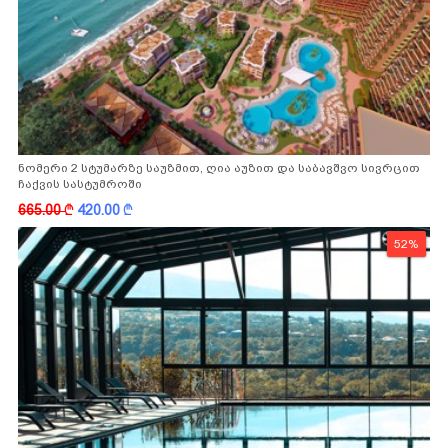
ნომერი 2 სტუმარზე საუზმით, ღია აუზით და საბავშვო სივრცით
ჩაქვის სასტუმროში
665.00
k
420.00
k
52%