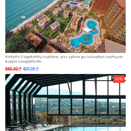
ნომერი 2 სტუმარზე საუზმით, ღია აუზით და საბავშვო სივრცით
ჩაქვის სასტუმროში
665.00
k
420.00
k
52%