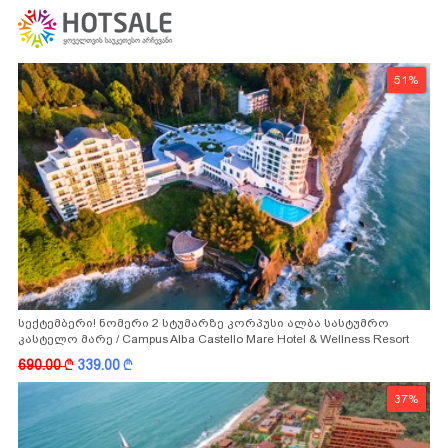
51%
სექტემბერი! ნომერი 2 სტუმარზე კორპუსი ალბა სასტუმრო
კასტელო მარე / Campus Alba Castello Mare Hotel & Wellness Resort
-სგან!
690.00
k
339.00
k
37%