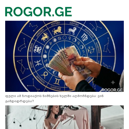
ფული ამ ზოდიაქოს ნიშნების ხელში აღმოჩნდება: ვინ
გამდიდრდება?