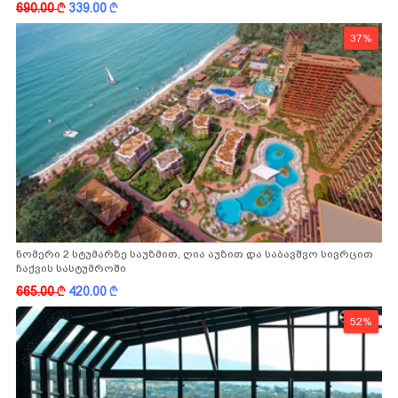
690.00
k
339.00
k
37%
ნომერი 2 სტუმარზე საუზმით, ღია აუზით და საბავშვო სივრცით
ჩაქვის სასტუმროში
665.00
k
420.00
k
52%