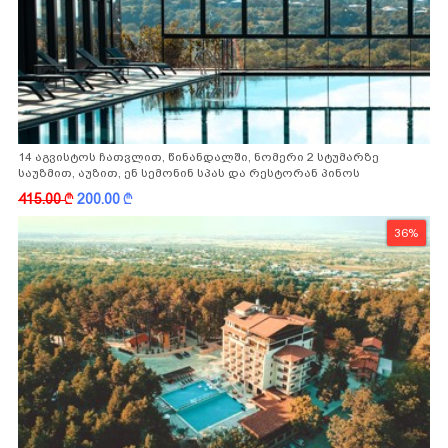
14 აგვისტოს ჩათვლით, წინანდალში, ნომერი 2 სტუმარზე
საუზმით, აუზით, ენ სემონინ სპას და რესტორან პინოს
ფასდაკლებით
415.00
k
200.00
k
36%