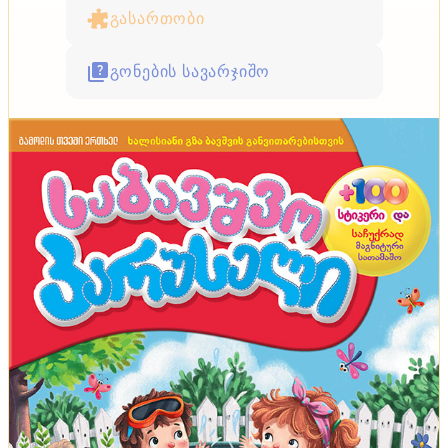
გასართობი
გონების სავარჯიშო