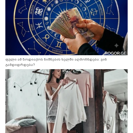
ფული ამ ზოდიაქოს ნიშნების ხელში აღმოჩნდება: ვინ
გამდიდრდება?