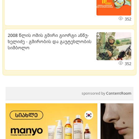
352
2008 წლის ომის გმირი გი­ორ­გი ან­წუ­
ხე­ლი­ძე - გმი­რო­ბის და გა­უ­ტეხ­ლო­ბის
სიმ­ბო­ლო
352
sponsored by
ContentRoom