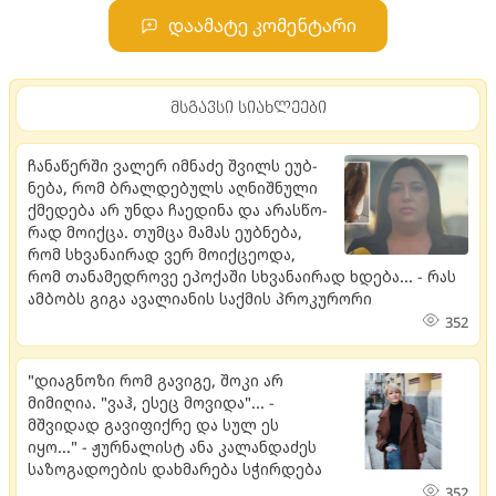
დაამატე კომენტარი
მსგავსი სიახლეები
ჩა­ნა­წერ­ში ვა­ლერ იმ­ნა­ძე შვილს ეუბ­
ნე­ბა, რომ ბრალ­დე­ბულს აღ­ნიშ­ნუ­ლი
ქმე­დე­ბა არ უნდა ჩა­ე­დი­ნა და არას­წო­
რად მო­იქ­ცა. თუმ­ცა მა­მას ეუბ­ნე­ბა,
რომ სხვა­ნა­ი­რად ვერ მო­იქ­ცე­ო­და,
რომ თა­ნა­მედ­რო­ვე ეპო­ქა­ში სხვა­ნა­ი­რად ხდე­ბა... - რას
ამბობს გიგა ავალიანის საქმის პროკურორი
352
"დიაგნოზი რომ გავიგე, შოკი არ
მიმიღია. "ვაჰ, ესეც მოვიდა"... -
მშვიდად გავიფიქრე და სულ ეს
იყო..." - ჟურნალისტ ანა კალანდაძეს
საზოგადოების დახმარება სჭირდება
352