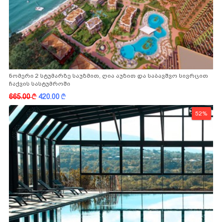
ნომერი 2 სტუმარზე საუზმით, ღია აუზით და საბავშვო სივრცით
ჩაქვის სასტუმროში
665.00
k
420.00
k
52%