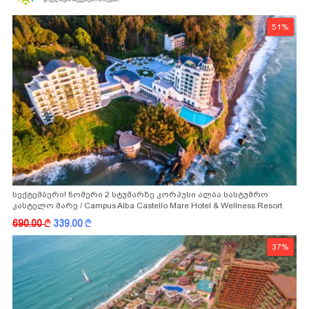
51%
სექტემბერი! ნომერი 2 სტუმარზე კორპუსი ალბა სასტუმრო
კასტელო მარე / Campus Alba Castello Mare Hotel & Wellness Resort
-სგან!
690.00
k
339.00
k
37%