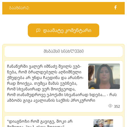
გააზიარე:
დაამატე კომენტარი
მსგავსი სიახლეები
ჩა­ნა­წერ­ში ვა­ლერ იმ­ნა­ძე შვილს ეუბ­
ნე­ბა, რომ ბრალ­დე­ბულს აღ­ნიშ­ნუ­ლი
ქმე­დე­ბა არ უნდა ჩა­ე­დი­ნა და არას­წო­
რად მო­იქ­ცა. თუმ­ცა მა­მას ეუბ­ნე­ბა,
რომ სხვა­ნა­ი­რად ვერ მო­იქ­ცე­ო­და,
რომ თა­ნა­მედ­რო­ვე ეპო­ქა­ში სხვა­ნა­ი­რად ხდე­ბა... - რას
ამბობს გიგა ავალიანის საქმის პროკურორი
352
"დიაგნოზი რომ გავიგე, შოკი არ
მიმიღია. "ვაჰ, ესეც მოვიდა"... -