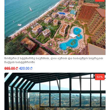
ნომერი 2 სტუმარზე საუზმით, ღია აუზით და საბავშვო სივრცით
ჩაქვის სასტუმროში
665.00
k
420.00
k
52%