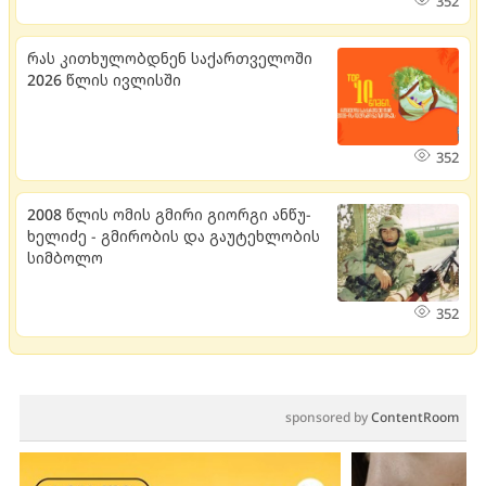
352
რას კითხულობდნენ საქართველოში
2026 წლის ივლისში
352
2008 წლის ომის გმირი გი­ორ­გი ან­წუ­
ხე­ლი­ძე - გმი­რო­ბის და გა­უ­ტეხ­ლო­ბის
სიმ­ბო­ლო
352
sponsored by
ContentRoom