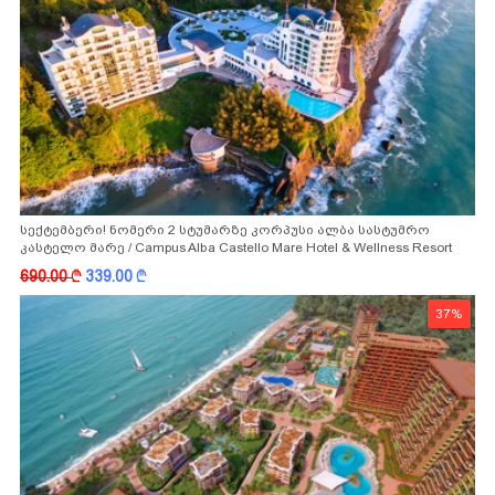
სექტემბერი! ნომერი 2 სტუმარზე კორპუსი ალბა სასტუმრო
კასტელო მარე / Campus Alba Castello Mare Hotel & Wellness Resort
-სგან!
690.00
k
339.00
k
37%