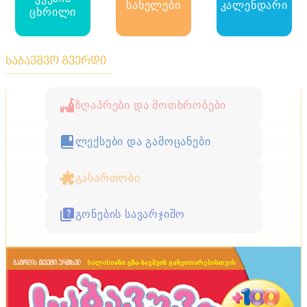
სახელები
კალენდარი
ცხრილი
საბავშვო გვერდი
ზღაპრები და მოთხრობები
ლექსები და გამოცანები
გასართობი
გონების სავარჯიშო