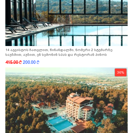
14 აგვისტოს ჩათვლით, წინანდალში, ნომერი 2 სტუმარზე
საუზმით, აუზით, ენ სემონინ სპას და რესტორან პინოს
ფასდაკლებით
415.00
k
200.00
k
36%