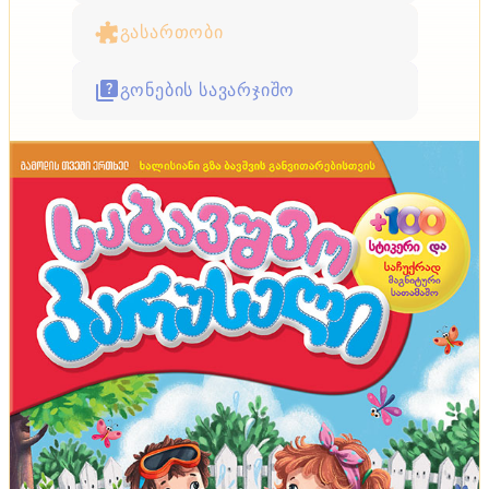
გასართობი
გონების სავარჯიშო