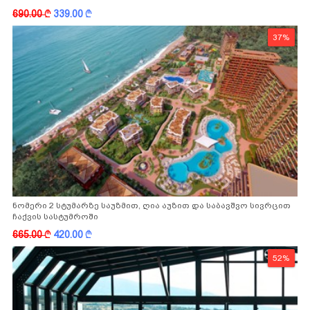
-სგან!
690.00
k
339.00
k
37%
ნომერი 2 სტუმარზე საუზმით, ღია აუზით და საბავშვო სივრცით
ჩაქვის სასტუმროში
665.00
k
420.00
k
52%