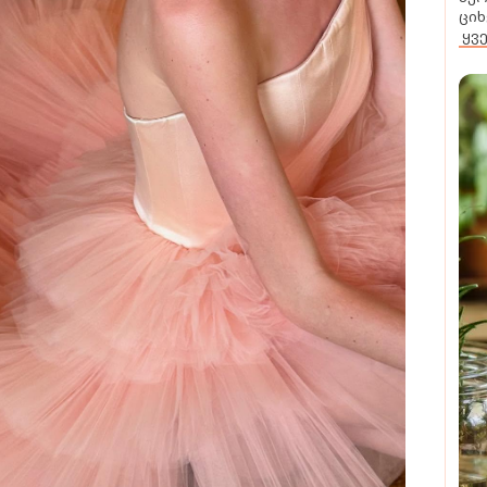
ციხ
ყვ