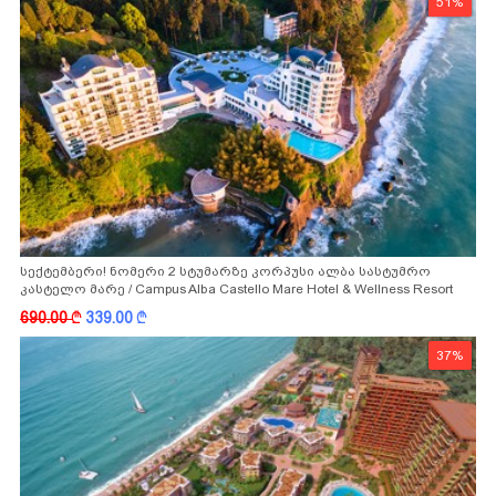
51%
სექტემბერი! ნომერი 2 სტუმარზე კორპუსი ალბა სასტუმრო
კასტელო მარე / Campus Alba Castello Mare Hotel & Wellness Resort
-სგან!
690.00
k
339.00
k
37%