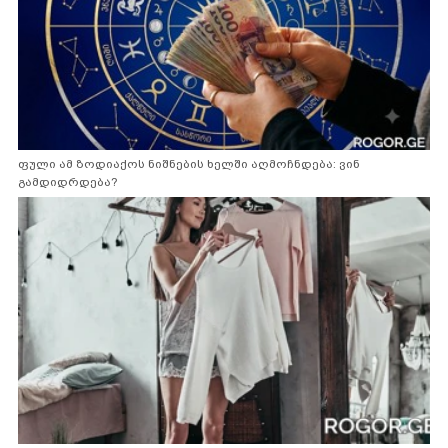
ფული ამ ზოდიაქოს ნიშნების ხელში აღმოჩნდება: ვინ
გამდიდრდება?