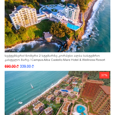
სექტემბერი! ნომერი 2 სტუმარზე კორპუსი ალბა სასტუმრო
კასტელო მარე / Campus Alba Castello Mare Hotel & Wellness Resort
-სგან!
690.00
k
339.00
k
37%