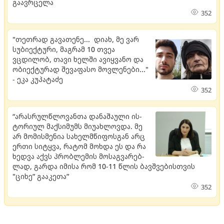
გაავრცელა
352
"თეთრად გავათენე... დიახ, მე ვარ
სუბიექტური, მაგრამ 10 თვეა
ვცდილობ, თავი ხელში ავიყვანო და
ობიექტურად შევაფასო მოვლენები..."
- ეკა კუპატაძე
352
“არას­რულ­წლო­ვან­თა და­ნა­შა­უ­ლი ის­
ტო­რი­ულ მაქ­სი­მუმს მი­უ­ახ­ლოვ­და. მე
არ მო­მის­მე­ნია სა­ხელ­მწი­ფოს­გან არც
ერთი სი­ტყვა, რა­ტომ მოხ­და ეს და რა
ხედ­ვა აქვს პრობ­ლე­მის მო­საგ­ვა­რებ­
ლად, გარ­და იმი­სა რომ 10-11 წლის ბავ­შვე­ბის­თვის
"ციხე” გა­ა­კე­თა”
352