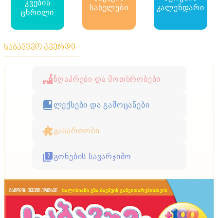
კვების
სახელები
კალენდარი
ცხრილი
საბავშვო გვერდი
ზღაპრები და მოთხრობები
ლექსები და გამოცანები
გასართობი
გონების სავარჯიშო