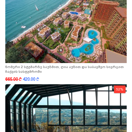
ნომერი 2 სტუმარზე საუზმით, ღია აუზით და საბავშვო სივრცით
ჩაქვის სასტუმროში
665.00
k
420.00
k
52%