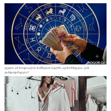
ფული ამ ზოდიაქოს ნიშნების ხელში აღმოჩნდება: ვინ
გამდიდრდება?