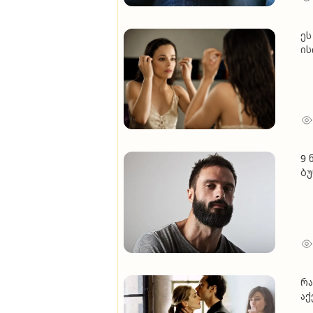
ეს
ის
გი
9 
ბუ
რა
აქ