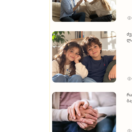
ძვ
ლა
რა
ბა