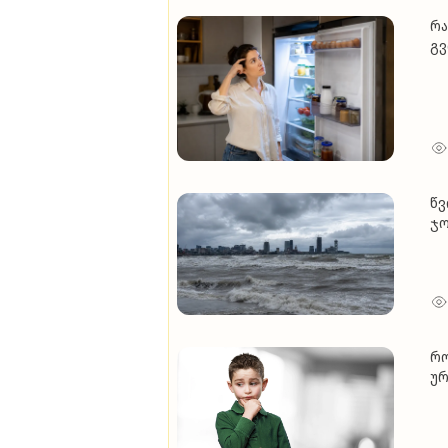
რა
გვ
"გ
წვ
რო
ურ
შ