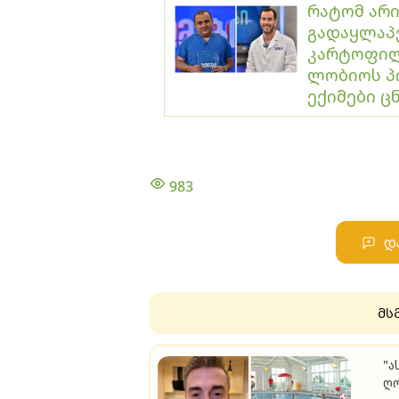
რატომ არი
გადაყლაპვ
კარტოფილ
ლობიოს პი
ექიმები 
983
დ
მს
"ა
ღო