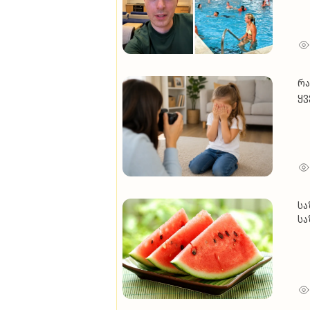
აუ
გ
რა
ყვ
გა
სა
სა
ნა