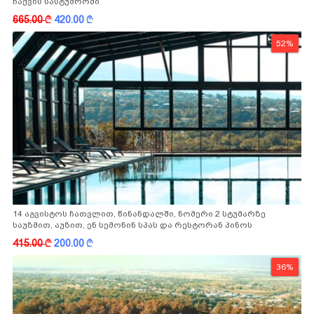
ჩაქვის სასტუმროში
665.00
k
420.00
k
52%
14 აგვისტოს ჩათვლით, წინანდალში, ნომერი 2 სტუმარზე
საუზმით, აუზით, ენ სემონინ სპას და რესტორან პინოს
ფასდაკლებით
415.00
k
200.00
k
36%