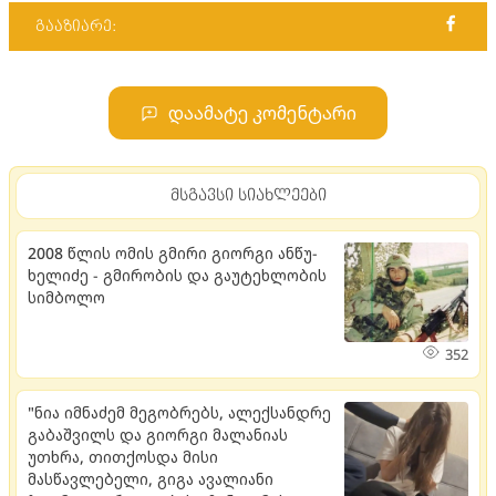
გააზიარე:
დაამატე კომენტარი
მსგავსი სიახლეები
2008 წლის ომის გმირი გი­ორ­გი ან­წუ­
ხე­ლი­ძე - გმი­რო­ბის და გა­უ­ტეხ­ლო­ბის
სიმ­ბო­ლო
352
"ნია იმნაძემ მეგობრებს, ალექსანდრე
გაბაშვილს და გიორგი მალანიას
უთხრა, თითქოსდა მისი
მასწავლებელი, გიგა ავალიანი