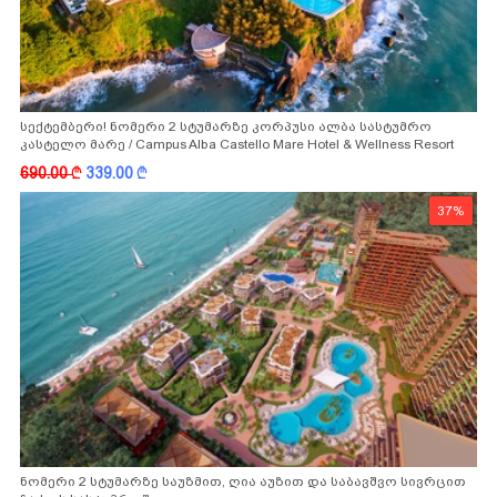
სექტემბერი! ნომერი 2 სტუმარზე კორპუსი ალბა სასტუმრო
კასტელო მარე / Campus Alba Castello Mare Hotel & Wellness Resort
-სგან!
690.00
k
339.00
k
37%
ნომერი 2 სტუმარზე საუზმით, ღია აუზით და საბავშვო სივრცით