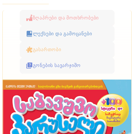
ზღაპრები და მოთხრობები
ლექსები და გამოცანები
გასართობი
გონების სავარჯიშო