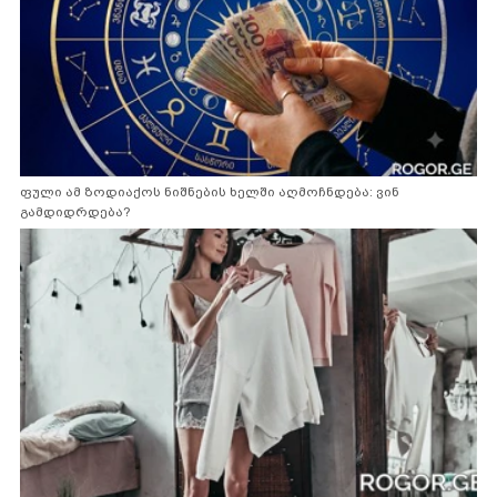
ფული ამ ზოდიაქოს ნიშნების ხელში აღმოჩნდება: ვინ
გამდიდრდება?