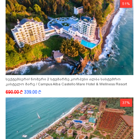
51%
სექტემბერი! ნომერი 2 სტუმარზე კორპუსი ალბა სასტუმრო
კასტელო მარე / Campus Alba Castello Mare Hotel & Wellness Resort
-სგან!
690.00
k
339.00
k
37%