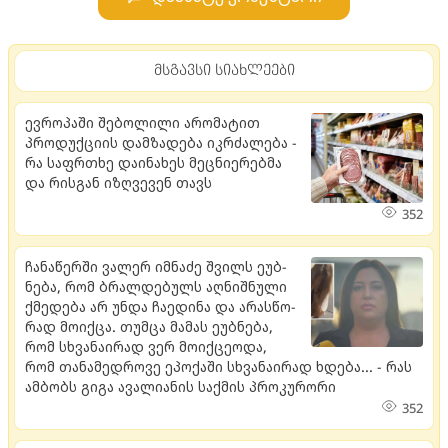
მსგავსი სიახლეები
ევროპაში შებოლილი არომატით
პროდუქციის დამზადება იკრძალება -
რა საფრთხე დაინახეს მეცნიერებმა
და რისგან იზღვევენ თავს
352
ჩა­ნა­წერ­ში ვა­ლერ იმ­ნა­ძე შვილს ეუბ­
ნე­ბა, რომ ბრალ­დე­ბულს აღ­ნიშ­ნუ­ლი
ქმე­დე­ბა არ უნდა ჩა­ე­დი­ნა და არას­წო­
რად მო­იქ­ცა. თუმ­ცა მა­მას ეუბ­ნე­ბა,
რომ სხვა­ნა­ი­რად ვერ მო­იქ­ცე­ო­და,
რომ თა­ნა­მედ­რო­ვე ეპო­ქა­ში სხვა­ნა­ი­რად ხდე­ბა... - რას
ამბობს გიგა ავალიანის საქმის პროკურორი
352