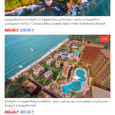
სექტემბერი! ნომერი 2 სტუმარზე კორპუსი ალბა სასტუმრო
კასტელო მარე / Campus Alba Castello Mare Hotel & Wellness Resort
-სგან!
690.00
k
339.00
k
37%
ნომერი 2 სტუმარზე საუზმით, ღია აუზით და საბავშვო სივრცით
ჩაქვის სასტუმროში
665.00
k
420.00
k