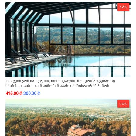
52%
14 აგვისტოს ჩათვლით, წინანდალში, ნომერი 2 სტუმარზე
საუზმით, აუზით, ენ სემონინ სპას და რესტორან პინოს
ფასდაკლებით
415.00
k
200.00
k
36%