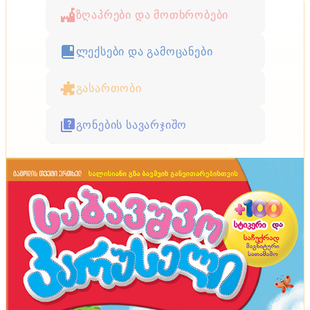
ზღაპრები და მოთხრობები
ლექსები და გამოცანები
გასართობი
გონების სავარჯიშო