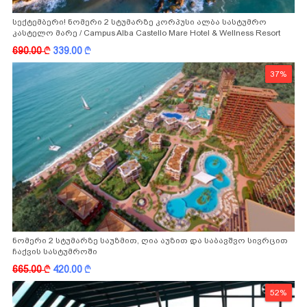
სექტემბერი! ნომერი 2 სტუმარზე კორპუსი ალბა სასტუმრო
კასტელო მარე / Campus Alba Castello Mare Hotel & Wellness Resort
-სგან!
690.00
k
339.00
k
37%
ნომერი 2 სტუმარზე საუზმით, ღია აუზით და საბავშვო სივრცით
ჩაქვის სასტუმროში
665.00
k
420.00
k
52%