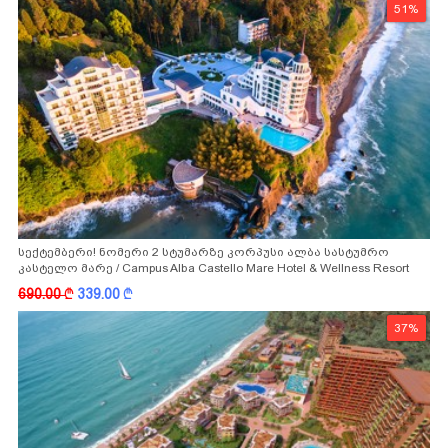
51%
სექტემბერი! ნომერი 2 სტუმარზე კორპუსი ალბა სასტუმრო
კასტელო მარე / Campus Alba Castello Mare Hotel & Wellness Resort
-სგან!
690.00
k
339.00
k
37%