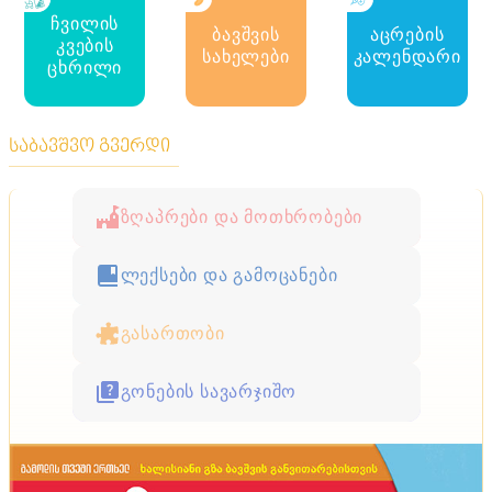
ჩვილის
ბავშვის
აცრების
კვების
სახელები
კალენდარი
ცხრილი
საბავშვო გვერდი
ზღაპრები და მოთხრობები
ლექსები და გამოცანები
გასართობი
გონების სავარჯიშო