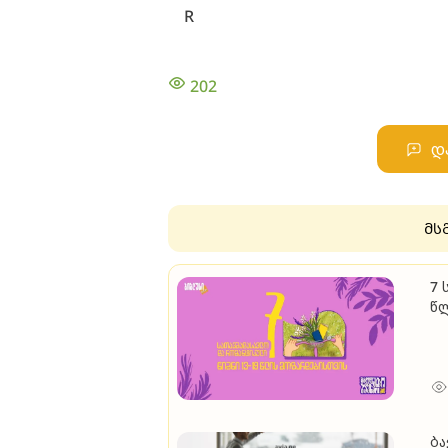
R
202
დ
მს
7 
წ
ბა