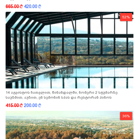
665.00
k
420.00
k
52%
14 აგვისტოს ჩათვლით, წინანდალში, ნომერი 2 სტუმარზე
საუზმით, აუზით, ენ სემონინ სპას და რესტორან პინოს
ფასდაკლებით
415.00
k
200.00
k
36%