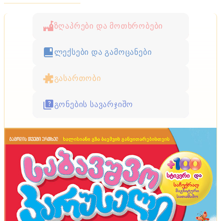
ზღაპრები და მოთხრობები
ლექსები და გამოცანები
გასართობი
გონების სავარჯიშო