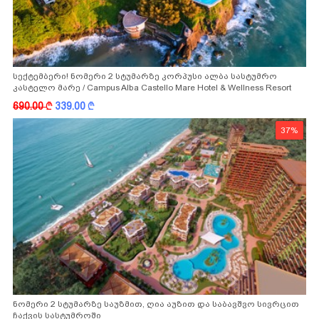
სექტემბერი! ნომერი 2 სტუმარზე კორპუსი ალბა სასტუმრო
კასტელო მარე / Campus Alba Castello Mare Hotel & Wellness Resort
-სგან!
690.00
k
339.00
k
37%
ნომერი 2 სტუმარზე საუზმით, ღია აუზით და საბავშვო სივრცით
ჩაქვის სასტუმროში