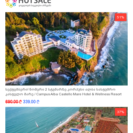
51%
სექტემბერი! ნომერი 2 სტუმარზე კორპუსი ალბა სასტუმრო
კასტელო მარე / Campus Alba Castello Mare Hotel & Wellness Resort
-სგან!
690.00
k
339.00
k
37%