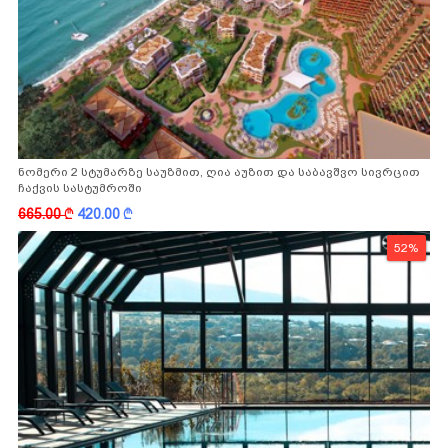
ნომერი 2 სტუმარზე საუზმით, ღია აუზით და საბავშვო სივრცით
ჩაქვის სასტუმროში
665.00
k
420.00
k
52%