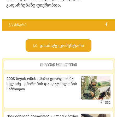
გადარჩენაზე ფიქრობდა.
გააზიარე:
დაამატე კომენტარი
მსგავსი სიახლეები
2008 წლის ომის გმირი გი­ორ­გი ან­წუ­
ხე­ლი­ძე - გმი­რო­ბის და გა­უ­ტეხ­ლო­ბის
სიმ­ბო­ლო
352
"ნია იმნაძემ მეგობრებს, ალექსანდრე