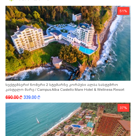
51%
სექტემბერი! ნომერი 2 სტუმარზე კორპუსი ალბა სასტუმრო
კასტელო მარე / Campus Alba Castello Mare Hotel & Wellness Resort
-სგან!
690.00
k
339.00
k
37%