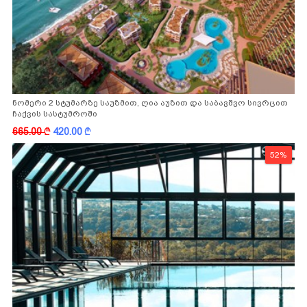
ნომერი 2 სტუმარზე საუზმით, ღია აუზით და საბავშვო სივრცით
ჩაქვის სასტუმროში
665.00
k
420.00
k
52%