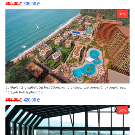
-სგან!
690.00
k
339.00
k
37%
ნომერი 2 სტუმარზე საუზმით, ღია აუზით და საბავშვო სივრცით
ჩაქვის სასტუმროში
665.00
k
420.00
k
52%