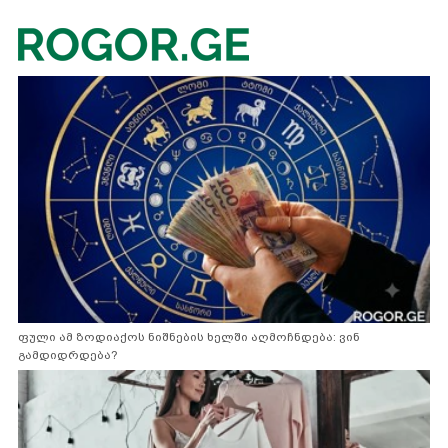
ფული ამ ზოდიაქოს ნიშნების ხელში აღმოჩნდება: ვინ
გამდიდრდება?