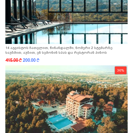
14 აგვისტოს ჩათვლით, წინანდალში, ნომერი 2 სტუმარზე
საუზმით, აუზით, ენ სემონინ სპას და რესტორან პინოს
ფასდაკლებით
415.00
k
200.00
k
36%