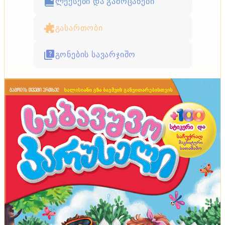
ლექსები და გამოცანები
გასართობი
გონების სავარჯიშო