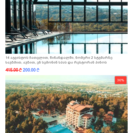
14 აგვისტოს ჩათვლით, წინანდალში, ნომერი 2 სტუმარზე
საუზმით, აუზით, ენ სემონინ სპას და რესტორან პინოს
ფასდაკლებით
415.00
k
200.00
k
36%