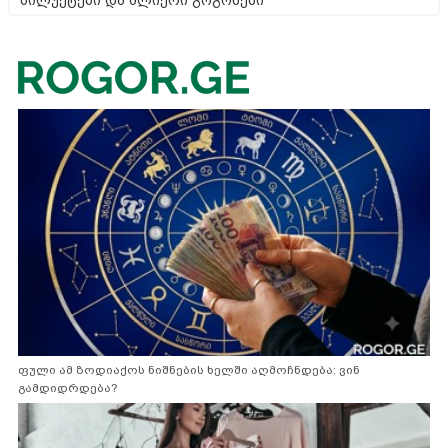
სილუეტები და ძლიერი გოგონები
ფული ამ ზოდიაქოს ნიშნების ხელში აღმოჩნდება: ვინ
გამდიდრდება?