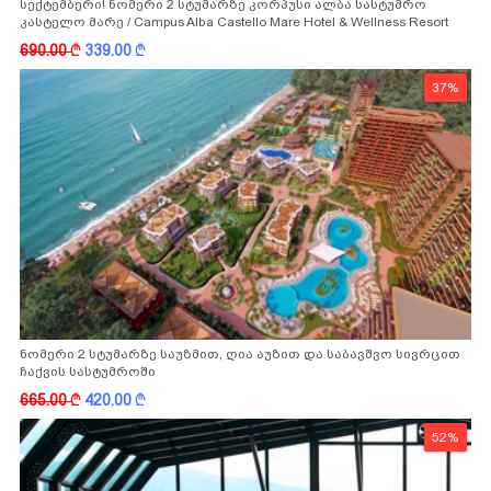
სექტემბერი! ნომერი 2 სტუმარზე კორპუსი ალბა სასტუმრო
კასტელო მარე / Campus Alba Castello Mare Hotel & Wellness Resort
-სგან!
690.00
k
339.00
k
37%
ნომერი 2 სტუმარზე საუზმით, ღია აუზით და საბავშვო სივრცით
ჩაქვის სასტუმროში
665.00
k
420.00
k
52%