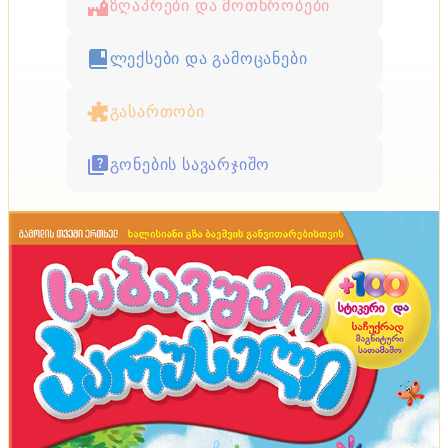
ზღაპრები და მოთხრობები
ლექსები და გამოცანები
გასართობი
გონების სავარჯიშო