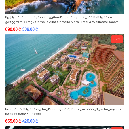
სექტემბერი! ნომერი 2 სტუმარზე კორპუსი ალბა სასტუმრო
კასტელო მარე / Campus Alba Castello Mare Hotel & Wellness Resort
-სგან!
690.00
k
339.00
k
37%
ნომერი 2 სტუმარზე საუზმით, ღია აუზით და საბავშვო სივრცით
ჩაქვის სასტუმროში
665.00
k
420.00
k