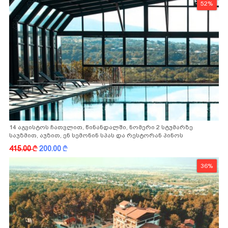
52%
14 აგვისტოს ჩათვლით, წინანდალში, ნომერი 2 სტუმარზე
საუზმით, აუზით, ენ სემონინ სპას და რესტორან პინოს
ფასდაკლებით
415.00
k
200.00
k
36%