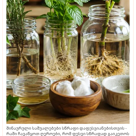
შინაურული საშუალებები სწრაფი დაფესვიანებისთვის -
რაში ჩავაწყოთ ღეროები, რომ ფესვი სწრაფად გაიკეთოს