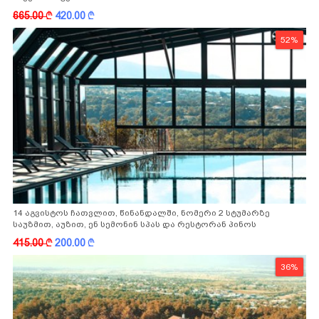
665.00
k
420.00
k
52%
14 აგვისტოს ჩათვლით, წინანდალში, ნომერი 2 სტუმარზე
საუზმით, აუზით, ენ სემონინ სპას და რესტორან პინოს
ფასდაკლებით
415.00
k
200.00
k
36%