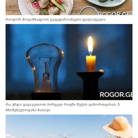
როგორ მოვამზადოთ ვეგეტარიანული ფალაფელი
რა უნდა გავაკეთოთ პირველ რიგში შუქის გამორთვისას: 5
მნიშვნელოვანი ნაბიჯი