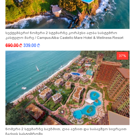
სექტემბერი! ნომერი 2 სტუმარზე კორპუსი ალბა სასტუმრო
კასტელო მარე / Campus Alba Castello Mare Hotel & Wellness Resort
-სგან!
690.00
k
339.00
k
37%
ნომერი 2 სტუმარზე საუზმით, ღია აუზით და საბავშვო სივრცით
ჩაქვის სასტუმროში