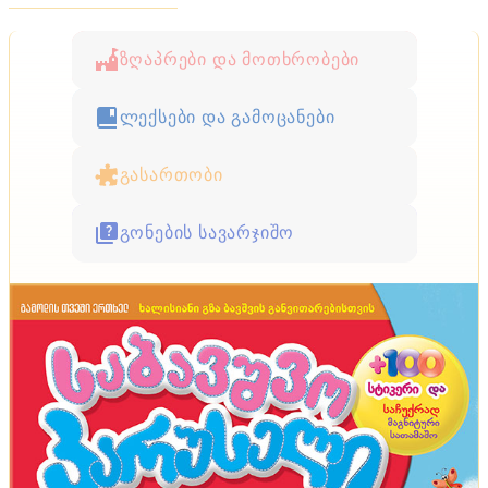
ზღაპრები და მოთხრობები
ლექსები და გამოცანები
გასართობი
გონების სავარჯიშო