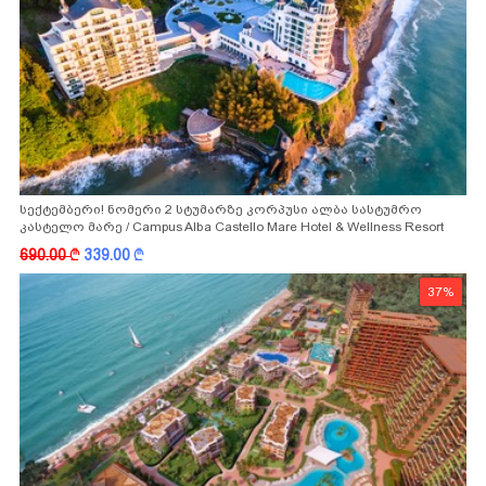
სექტემბერი! ნომერი 2 სტუმარზე კორპუსი ალბა სასტუმრო
კასტელო მარე / Campus Alba Castello Mare Hotel & Wellness Resort
-სგან!
690.00
k
339.00
k
37%